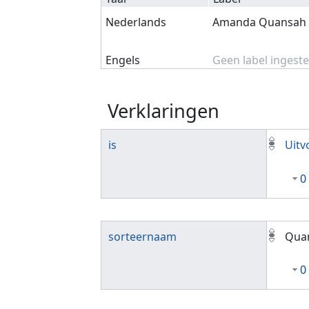
Nederlands
Amanda Quansah
Engels
Geen label ingeste
Verklaringen
is
Uitv
0
sorteernaam
Qua
0