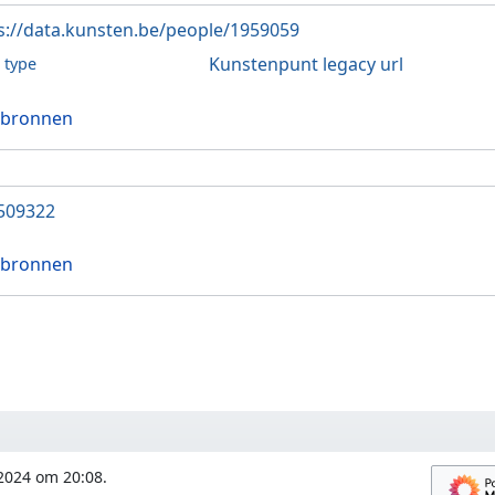
s://data.kunsten.be/people/1959059
Kunstenpunt legacy url
l type
 bronnen
509322
 bronnen
 2024 om 20:08.