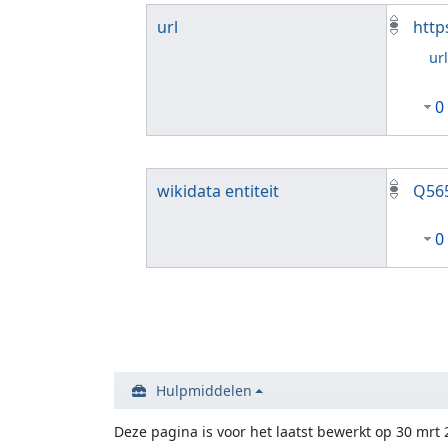
url
http
ur
0
wikidata entiteit
Q56
0
Hulpmiddelen
Deze pagina is voor het laatst bewerkt op 30 mrt