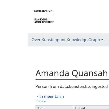
Over Kunstenpunt Knowledge Graph
Amanda Quansah
Ga naar:
navigatie
,
zoeken
Person from data.kunsten.be, ingested 
In meer talen
Instellen
Taal
Label