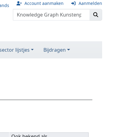
Account aanmaken
Aanmelden
ands
ector lijstjes
Bijdragen
Ook bekend als