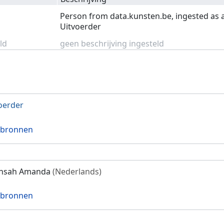
Person from data.kunsten.be, ingested as 
Uitvoerder
ld
geen beschrijving ingesteld
oerder
 bronnen
nsah Amanda
(Nederlands)
 bronnen