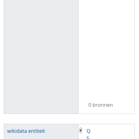
0 bronnen
wikidata entiteit
Q
5