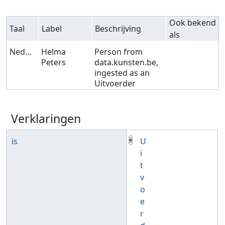
Ook bekend
Taal
Label
Beschrijving
als
Nederlands
Helma
Person from
Peters
data.kunsten.be,
ingested as an
Uitvoerder
Verklaringen
is
U
i
t
v
o
e
r