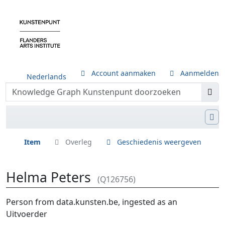
Account aanmaken
Aanmelden
Nederlands
Item
Overleg
Geschiedenis weergeven
Helma Peters
(Q126756)
Ga naar:
navigatie
,
zoeken
Person from data.kunsten.be, ingested as an
Uitvoerder