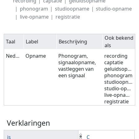
recording
captatie
geluidsopname
phonogram
studioopname
studio-opname
live-opname
registratie
Ook bekend
Taal
Label
Beschrijving
als
Nederlands
Opname
Phonogram,
recording
signaalopname,
captatie
vastleggen van
geluidsopname
een signaal
phonogram
studioopname
studio-opname
live-opname
registratie
Verklaringen
is
C