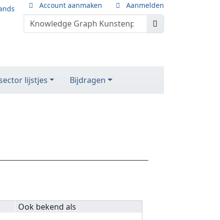
Account aanmaken
Aanmelden
ands
ector lijstjes
Bijdragen
Ook bekend als