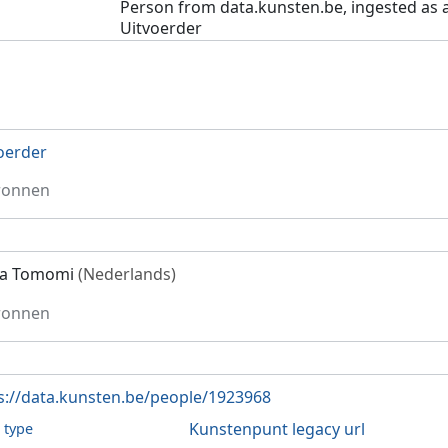
Person from data.kunsten.be, ingested as 
Uitvoerder
oerder
ronnen
ra Tomomi
(Nederlands)
ronnen
s://data.kunsten.be/people/1923968
Kunstenpunt legacy url
l type