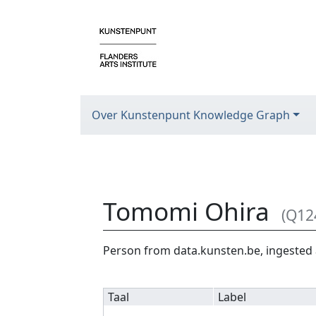
Over Kunstenpunt Knowledge Graph
Tomomi Ohira
(Q12
Ga naar:
navigatie
,
zoeken
Person from data.kunsten.be, ingested 
Taal
Label