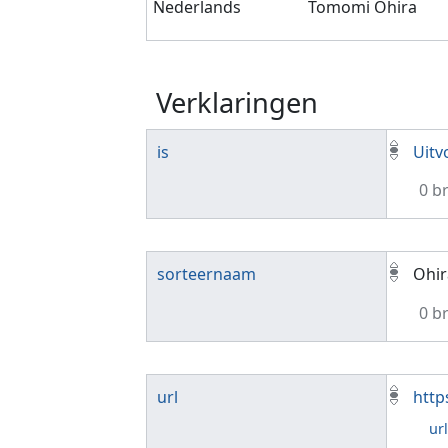
Nederlands
Tomomi Ohira
Verklaringen
is
Uitv
0 b
sorteernaam
Ohi
0 b
url
http
ur