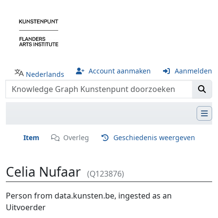
Account aanmaken
Aanmelden
Nederlands
Item
Overleg
Geschiedenis weergeven
Celia Nufaar
(Q123876)
Ga naar:
navigatie
,
zoeken
Person from data.kunsten.be, ingested as an
Uitvoerder