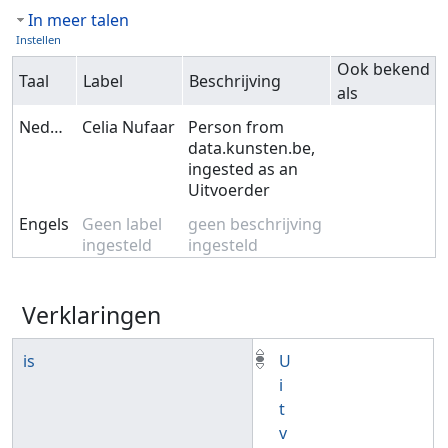
In meer talen
Instellen
Ook bekend
Taal
Label
Beschrijving
als
Nederlands
Celia Nufaar
Person from
data.kunsten.be,
ingested as an
Uitvoerder
Engels
Geen label
geen beschrijving
ingesteld
ingesteld
Verklaringen
is
U
i
t
v