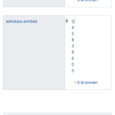
wikidata entiteit
Q
4
5
8
3
8
6
0
5
0 bronnen