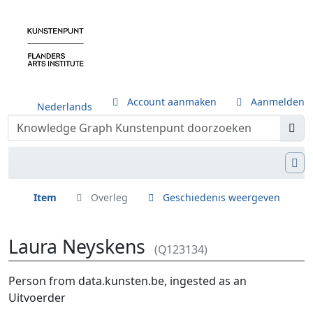
Account aanmaken
Aanmelden
Nederlands
Item
Overleg
Geschiedenis weergeven
Laura Neyskens
(Q123134)
Ga naar:
navigatie
,
zoeken
Person from data.kunsten.be, ingested as an
Uitvoerder