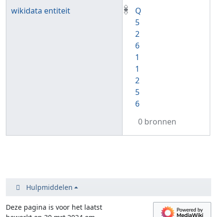
wikidata entiteit
Q
5
2
6
1
1
2
5
6
0 bronnen
Hulpmiddelen
Deze pagina is voor het laatst