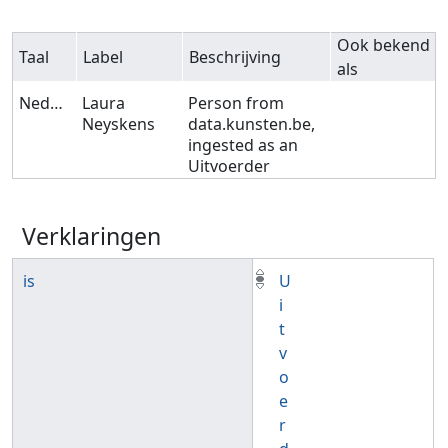
Ook bekend
Taal
Label
Beschrijving
als
Nederlands
Laura
Person from
Neyskens
data.kunsten.be,
ingested as an
Uitvoerder
Verklaringen
is
U
i
t
v
o
e
r