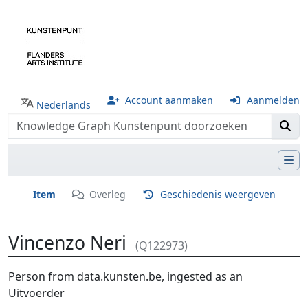
Account aanmaken
Aanmelden
Nederlands
Item
Overleg
Geschiedenis weergeven
Vincenzo Neri
(Q122973)
Ga naar:
navigatie
,
zoeken
Person from data.kunsten.be, ingested as an
Uitvoerder