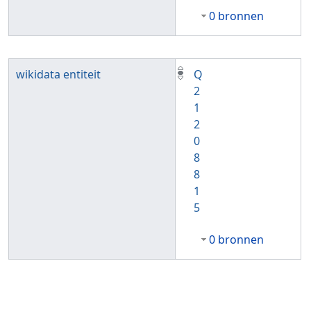
0 bronnen
wikidata entiteit
Q
2
1
2
0
8
8
1
5
0 bronnen