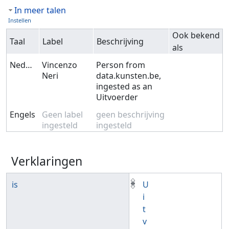
In meer talen
Instellen
Ook bekend
Taal
Label
Beschrijving
als
Nederlands
Vincenzo
Person from
Neri
data.kunsten.be,
ingested as an
Uitvoerder
Engels
Geen label
geen beschrijving
ingesteld
ingesteld
Verklaringen
is
U
i
t
v