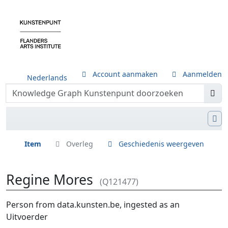
Account aanmaken
Aanmelden
Nederlands
Item
Overleg
Geschiedenis weergeven
Regine Mores
(Q121477)
Ga naar:
navigatie
,
zoeken
Person from data.kunsten.be, ingested as an
Uitvoerder