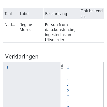
Ook bekend
Taal
Label
Beschrijving
als
Nederlands
Regine
Person from
Mores
data.kunsten.be,
ingested as an
Uitvoerder
Verklaringen
is
U
i
t
v
o
e
r