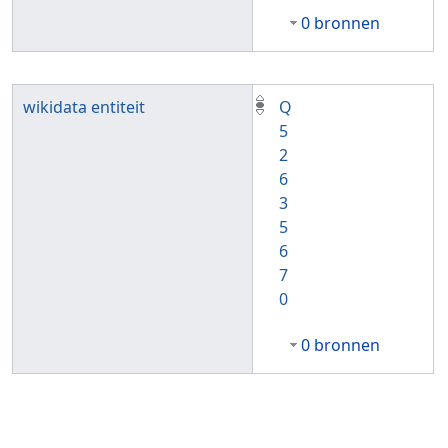
0 bronnen
wikidata entiteit
Q
5
2
6
3
5
6
7
0
0 bronnen