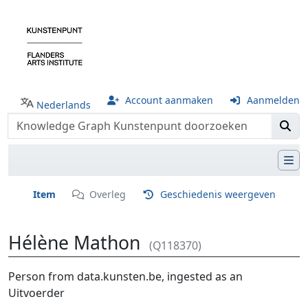
Account aanmaken
Aanmelden
Nederlands
Item
Overleg
Geschiedenis weergeven
Hélène Mathon
(Q118370)
Ga naar:
navigatie
,
zoeken
Person from data.kunsten.be, ingested as an
Uitvoerder