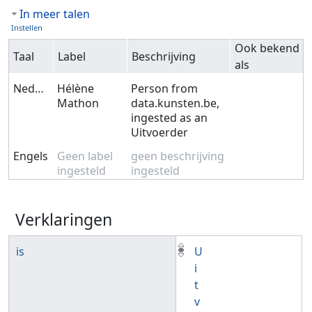
In meer talen
Instellen
Ook bekend
Taal
Label
Beschrijving
als
Nederlands
Hélène
Person from
Mathon
data.kunsten.be,
ingested as an
Uitvoerder
Engels
Geen label
geen beschrijving
ingesteld
ingesteld
Verklaringen
is
U
i
t
v