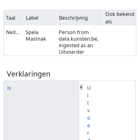
Ook bekend
Taal
Label
Beschrijving
als
Nederlands
Spela
Person from
Mastnak
data.kunsten.be,
ingested as an
Uitvoerder
Verklaringen
is
U
i
t
v
o
e
r