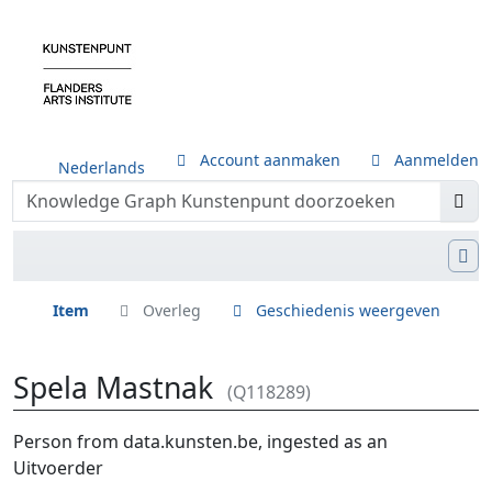
Account aanmaken
Aanmelden
Nederlands
Item
Overleg
Geschiedenis weergeven
Spela Mastnak
(Q118289)
Ga naar:
navigatie
,
zoeken
Person from data.kunsten.be, ingested as an
Uitvoerder