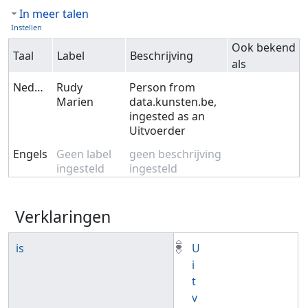
In meer talen
Instellen
Ook bekend
Taal
Label
Beschrijving
als
Nederlands
Rudy
Person from
Marien
data.kunsten.be,
ingested as an
Uitvoerder
Engels
Geen label
geen beschrijving
ingesteld
ingesteld
Verklaringen
is
U
i
t
v