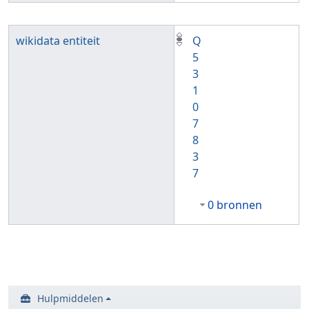
wikidata entiteit
Q
5
3
1
0
7
8
3
7
0 bronnen
Hulpmiddelen