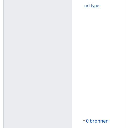
url type
0 bronnen