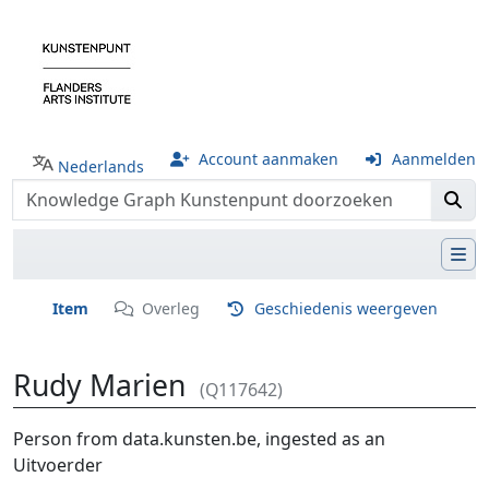
Account aanmaken
Aanmelden
Nederlands
Item
Overleg
Geschiedenis weergeven
Rudy Marien
(Q117642)
Ga naar:
navigatie
,
zoeken
Person from data.kunsten.be, ingested as an
Uitvoerder