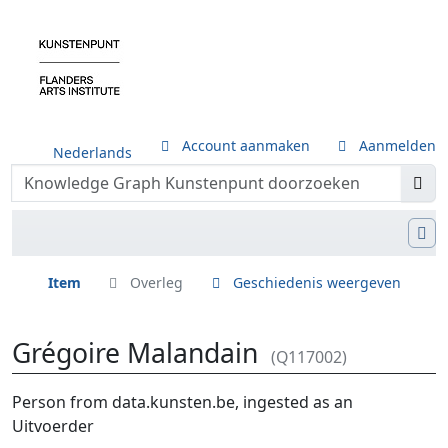
Account aanmaken
Aanmelden
Nederlands
Item
Overleg
Geschiedenis weergeven
Grégoire Malandain
(Q117002)
Ga naar:
navigatie
,
zoeken
Person from data.kunsten.be, ingested as an
Uitvoerder