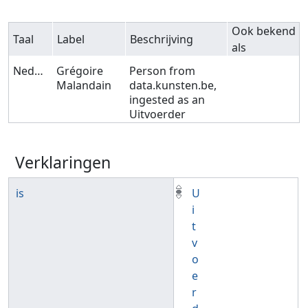
Ook bekend
Taal
Label
Beschrijving
als
Nederlands
Grégoire
Person from
Malandain
data.kunsten.be,
ingested as an
Uitvoerder
Verklaringen
is
U
i
t
v
o
e
r