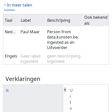
In meer talen
Instellen
Ook bekend
Taal
Label
Beschrijving
als
Nederlands
Paul Maar
Person from
data.kunsten.be,
ingested as an
Uitvoerder
Engels
Geen label
geen beschrijving
ingesteld
ingesteld
Verklaringen
is
U
i
t
v