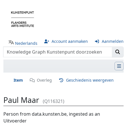
Account aanmaken
Aanmelden
Nederlands
Item
Overleg
Geschiedenis weergeven
Paul Maar
(Q116321)
Ga naar:
navigatie
,
zoeken
Person from data.kunsten.be, ingested as an
Uitvoerder