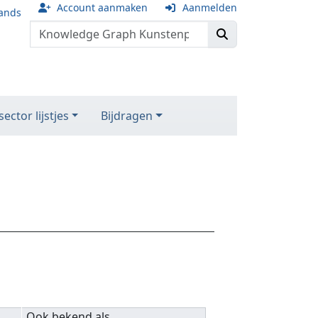
Account aanmaken
Aanmelden
ands
ector lijstjes
Bijdragen
Ook bekend als