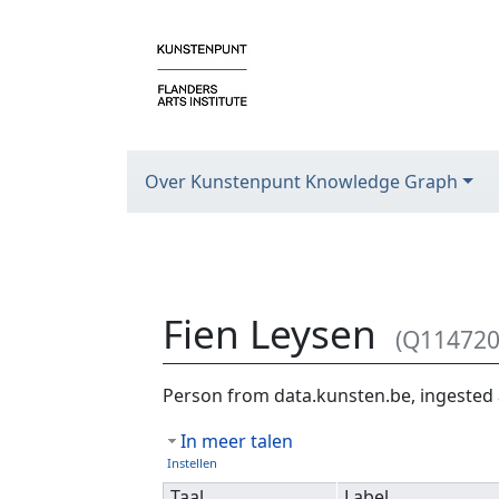
Over Kunstenpunt Knowledge Graph
Fien Leysen
(Q114720
Ga naar:
navigatie
,
zoeken
Person from data.kunsten.be, ingested 
In meer talen
Instellen
Taal
Label