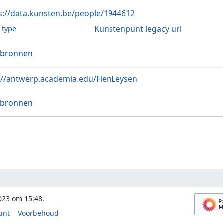
s://data.kunsten.be/people/1944612
Kunstenpunt legacy url
l type
 bronnen
://antwerp.academia.edu/FienLeysen
 bronnen
2023 om 15:48.
unt
Voorbehoud