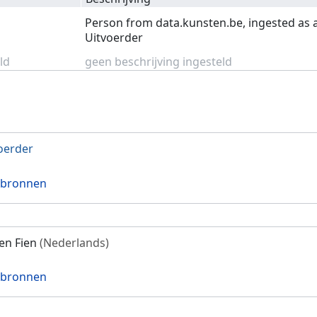
Person from data.kunsten.be, ingested as 
Uitvoerder
ld
geen beschrijving ingesteld
oerder
 bronnen
en Fien
(Nederlands)
 bronnen