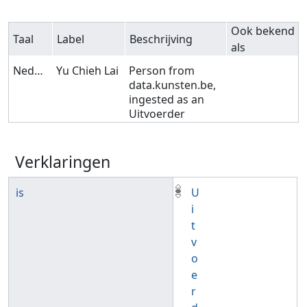
Ook bekend
Taal
Label
Beschrijving
als
Nederlands
Yu Chieh Lai
Person from
data.kunsten.be,
ingested as an
Uitvoerder
Verklaringen
is
U
i
t
v
o
e
r