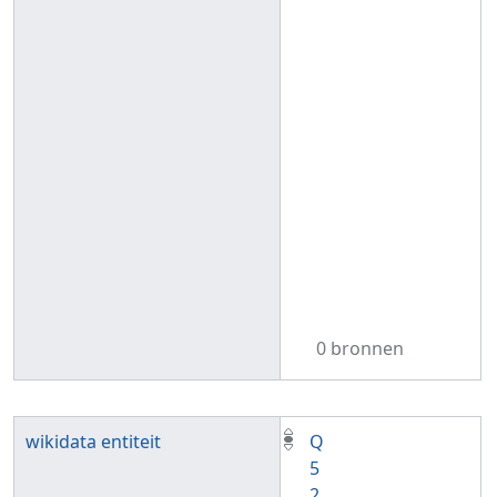
0 bronnen
wikidata entiteit
Q
5
2