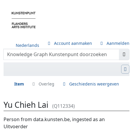
Account aanmaken
Aanmelden
Nederlands
Item
Overleg
Geschiedenis weergeven
Yu Chieh Lai
(Q112334)
Ga naar:
navigatie
,
zoeken
Person from data.kunsten.be, ingested as an
Uitvoerder