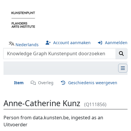
Account aanmaken
Aanmelden
Nederlands
Item
Overleg
Geschiedenis weergeven
Anne-Catherine Kunz
(Q111856)
Ga naar:
navigatie
,
zoeken
Person from data.kunsten.be, ingested as an
Uitvoerder