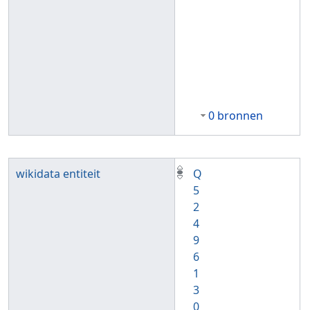
0 bronnen
wikidata entiteit
Q
5
2
4
9
6
1
3
0