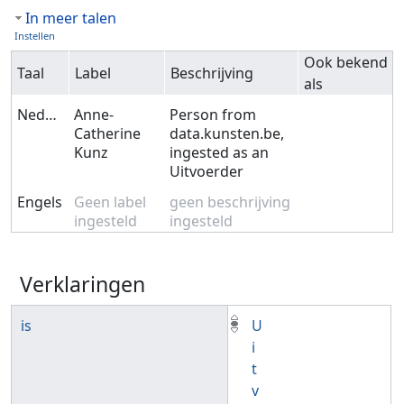
In meer talen
Instellen
Ook bekend
Taal
Label
Beschrijving
als
Nederlands
Anne-
Person from
Catherine
data.kunsten.be,
Kunz
ingested as an
Uitvoerder
Engels
Geen label
geen beschrijving
ingesteld
ingesteld
Verklaringen
is
U
i
t
v