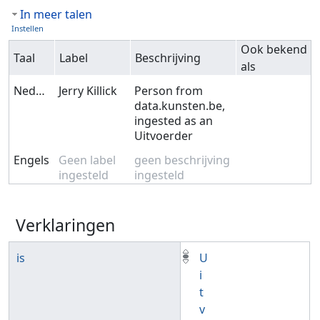
In meer talen
Instellen
Ook bekend
Taal
Label
Beschrijving
als
Nederlands
Jerry Killick
Person from
data.kunsten.be,
ingested as an
Uitvoerder
Engels
Geen label
geen beschrijving
ingesteld
ingesteld
Verklaringen
is
U
i
t
v