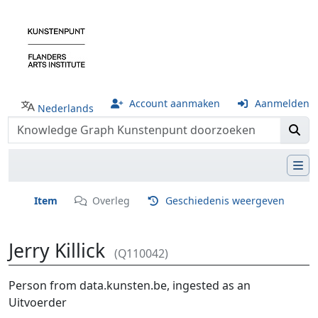
Account aanmaken
Aanmelden
Nederlands
Item
Overleg
Geschiedenis weergeven
Jerry Killick
(Q110042)
Ga naar:
navigatie
,
zoeken
Person from data.kunsten.be, ingested as an
Uitvoerder