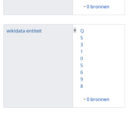
0 bronnen
wikidata entiteit
Q
5
3
1
0
5
6
9
8
0 bronnen