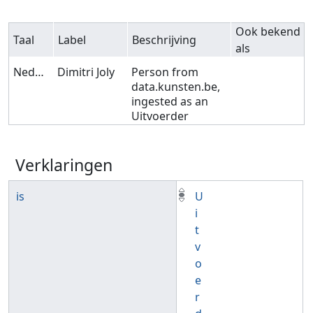
Ook bekend
Taal
Label
Beschrijving
als
Nederlands
Dimitri Joly
Person from
data.kunsten.be,
ingested as an
Uitvoerder
Verklaringen
is
U
i
t
v
o
e
r