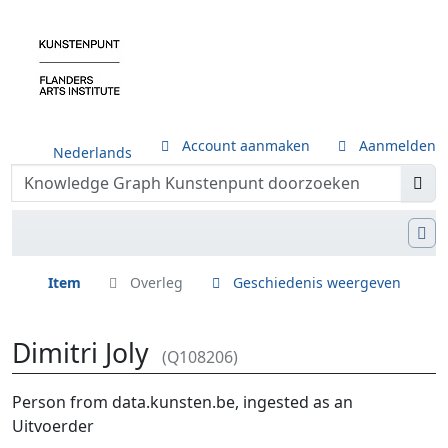
Account aanmaken
Aanmelden
Nederlands
Item
Overleg
Geschiedenis weergeven
Dimitri Joly
(Q108206)
Ga naar:
navigatie
,
zoeken
Person from data.kunsten.be, ingested as an
Uitvoerder