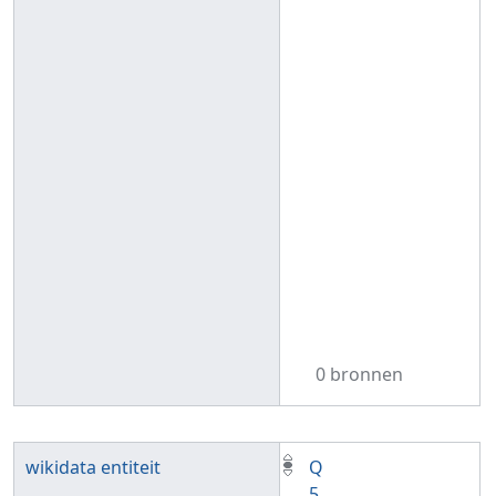
0 bronnen
wikidata entiteit
Q
5