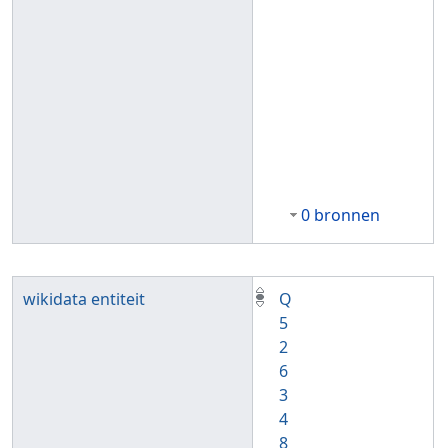
0 bronnen
wikidata entiteit
Q
5
2
6
3
4
8