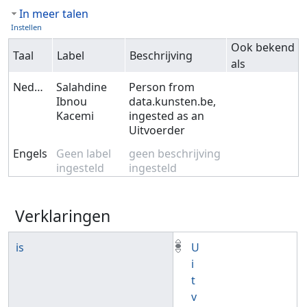
In meer talen
Instellen
Ook bekend
Taal
Label
Beschrijving
als
Nederlands
Salahdine
Person from
Ibnou
data.kunsten.be,
Kacemi
ingested as an
Uitvoerder
Engels
Geen label
geen beschrijving
ingesteld
ingesteld
Verklaringen
is
U
i
t
v