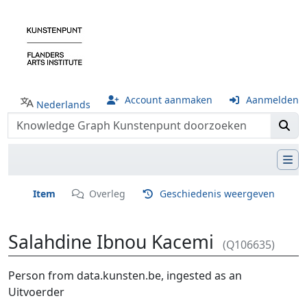
Account aanmaken
Aanmelden
Nederlands
Item
Overleg
Geschiedenis weergeven
Salahdine Ibnou Kacemi
(Q106635)
Ga naar:
navigatie
,
zoeken
Person from data.kunsten.be, ingested as an
Uitvoerder