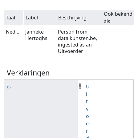
Ook bekend
Taal
Label
Beschrijving
als
Nederlands
Janneke
Person from
Hertoghs
data.kunsten.be,
ingested as an
Uitvoerder
Verklaringen
is
U
i
t
v
o
e
r