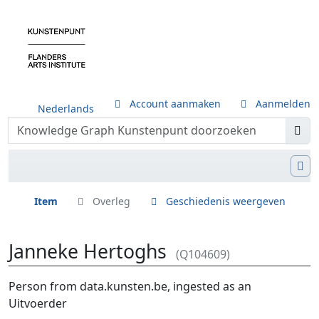
Account aanmaken
Aanmelden
Nederlands
Item
Overleg
Geschiedenis weergeven
Janneke Hertoghs
(Q104609)
Ga naar:
navigatie
,
zoeken
Person from data.kunsten.be, ingested as an
Uitvoerder