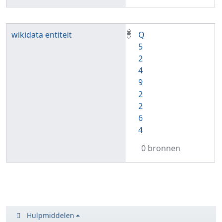
wikidata entiteit
Q
5
2
4
9
2
2
6
4
0 bronnen
Hulpmiddelen