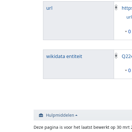
url
http
ur
0
wikidata entiteit
Q22
0
Hulpmiddelen
Deze pagina is voor het laatst bewerkt op 30 mrt