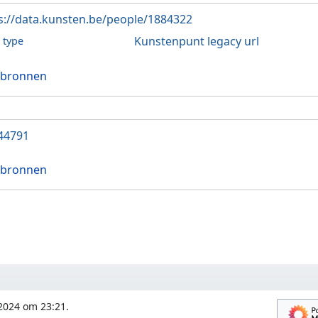
s://data.kunsten.be/people/1884322
Kunstenpunt legacy url
l type
 bronnen
44791
 bronnen
 2024 om 23:21.