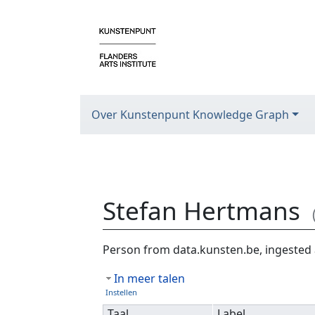
Over Kunstenpunt Knowledge Graph
Stefan Hertmans
Ga naar:
navigatie
,
zoeken
Person from data.kunsten.be, ingested 
In meer talen
Instellen
Taal
Label