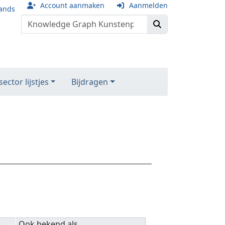
Account aanmaken
Aanmelden
ands
ector lijstjes
Bijdragen
Ook bekend als