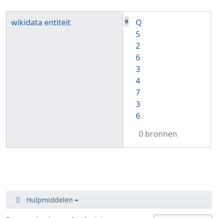
wikidata entiteit
Q
5
2
6
3
4
7
3
6
0 bronnen
Hulpmiddelen