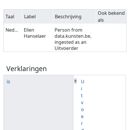
Ook bekend
Taal
Label
Beschrijving
als
Nederlands
Elien
Person from
Hanselaer
data.kunsten.be,
ingested as an
Uitvoerder
Verklaringen
is
U
i
t
v
o
e
r