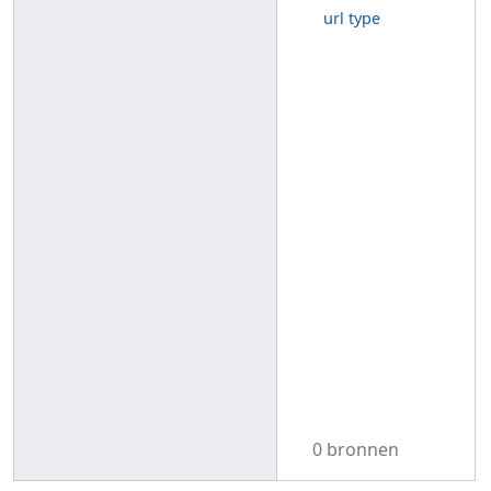
url type
0 bronnen