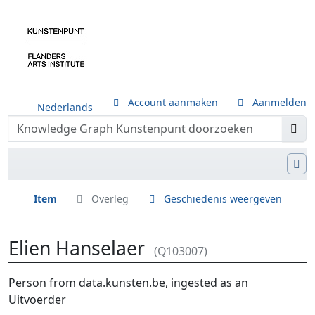
Account aanmaken
Aanmelden
Nederlands
Item
Overleg
Geschiedenis weergeven
Elien Hanselaer
(Q103007)
Ga naar:
navigatie
,
zoeken
Person from data.kunsten.be, ingested as an
Uitvoerder