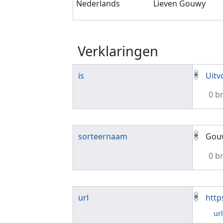
Nederlands
Lieven Gouwy
Verklaringen
is
Uitv
0 b
sorteernaam
Gouw
0 b
url
http
ur