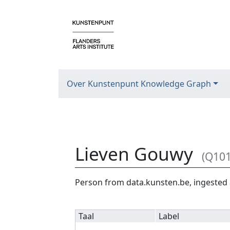
Over Kunstenpunt Knowledge Graph
Lieven Gouwy
(Q10
Ga naar:
navigatie
,
zoeken
Person from data.kunsten.be, ingested 
Taal
Label