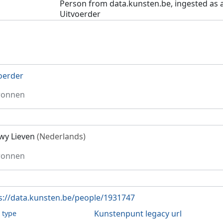
Person from data.kunsten.be, ingested as 
Uitvoerder
oerder
ronnen
y Lieven
(Nederlands)
ronnen
s://data.kunsten.be/people/1931747
Kunstenpunt legacy url
l type