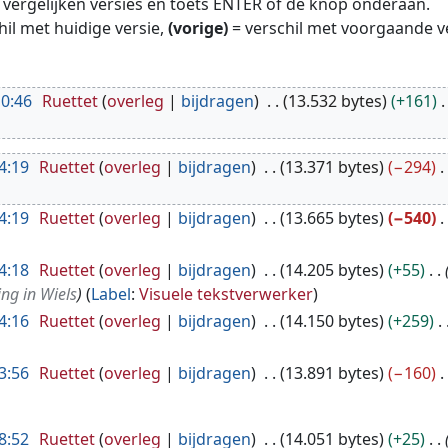
te vergelijken versies en toets ENTER of de knop onderaan.
hil met huidige versie,
(vorige)
= verschil met voorgaande v
10:46
Ruettet
overleg
bijdragen
13.532 bytes
+161
4:19
Ruettet
overleg
bijdragen
13.371 bytes
−294
4:19
Ruettet
overleg
bijdragen
13.665 bytes
−540
4:18
Ruettet
overleg
bijdragen
14.205 bytes
+55
ing in Wiels
Label
:
Visuele tekstverwerker
4:16
Ruettet
overleg
bijdragen
14.150 bytes
+259
3:56
Ruettet
overleg
bijdragen
13.891 bytes
−160
8:52
Ruettet
overleg
bijdragen
14.051 bytes
+25