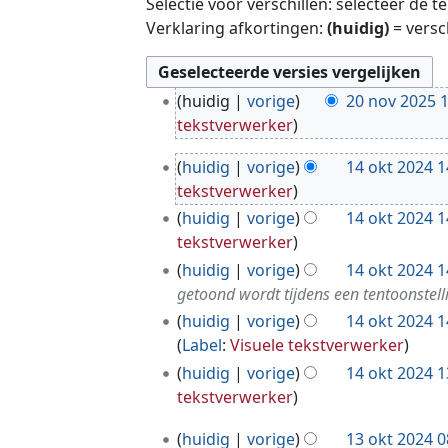
Selectie voor verschillen: selecteer de 
Verklaring afkortingen:
(huidig)
= versc
2
huidig
vorige
20 nov 2025 
0
tekstverwerker
n
1
o
huidig
vorige
14 okt 2024 1
4
v
tekstverwerker
o
2
huidig
vorige
14 okt 2024 1
k
0
tekstverwerker
t
2
huidig
vorige
14 okt 2024 1
2
5
getoond wordt tijdens een tentoonstell
0
huidig
vorige
14 okt 2024 1
2
Label
:
Visuele tekstverwerker
4
huidig
vorige
14 okt 2024 1
tekstverwerker
1
huidig
vorige
13 okt 2024 0