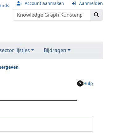
Account aanmaken
Aanmelden
ands
ector lijstjes
Bijdragen
eergeven
Hulp