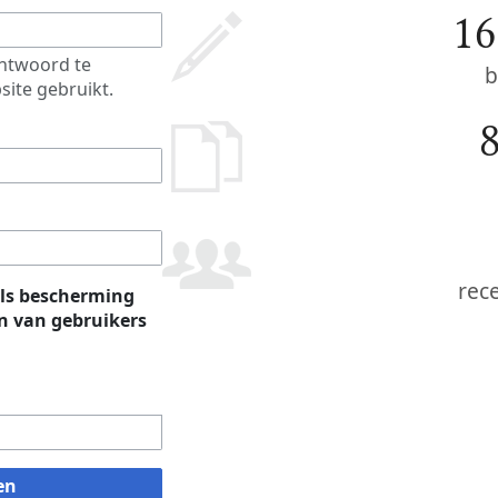
16
htwoord te
b
site gebruikt.
rec
ls bescherming
 van gebruikers
en