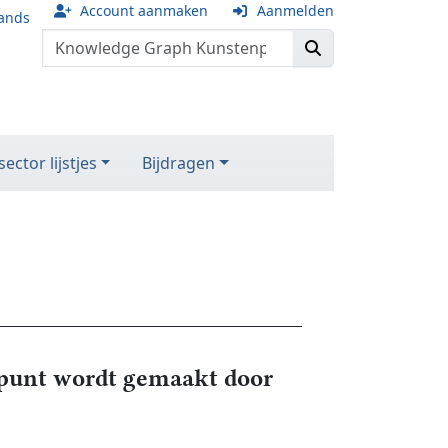
Account aanmaken
Aanmelden
ands
ector lijstjes
Bijdragen
unt wordt gemaakt door