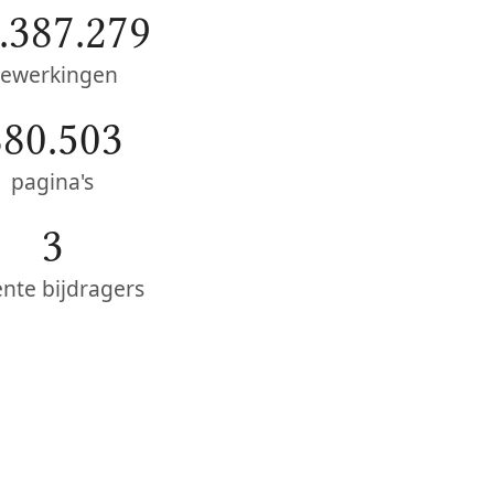
.387.279
ewerkingen
880.503
pagina's
3
ente bijdragers