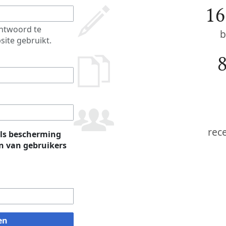
16
htwoord te
b
site gebruikt.
rec
ls bescherming
 van gebruikers
en