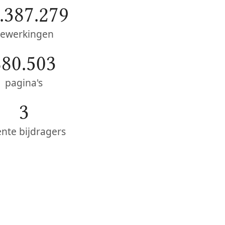
.387.279
ewerkingen
880.503
pagina's
3
ente bijdragers