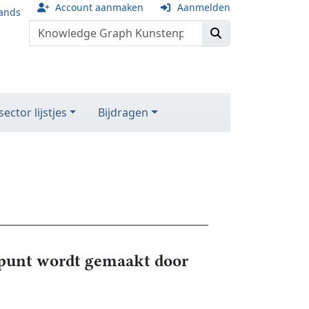
Account aanmaken
Aanmelden
ands
ector lijstjes
Bijdragen
unt wordt gemaakt door