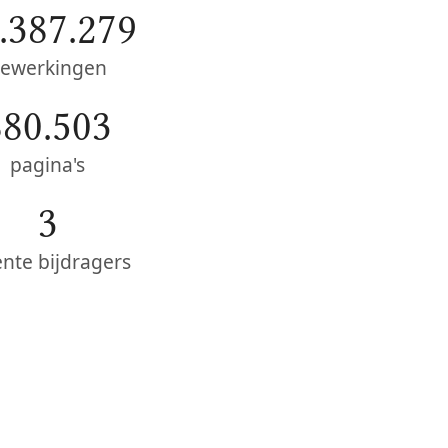
.387.279
ewerkingen
880.503
pagina's
3
ente bijdragers