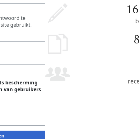
16
htwoord te
b
site gebruikt.
rec
ls bescherming
 van gebruikers
en