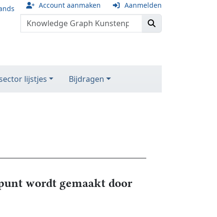
Account aanmaken
Aanmelden
ands
ector lijstjes
Bijdragen
unt wordt gemaakt door