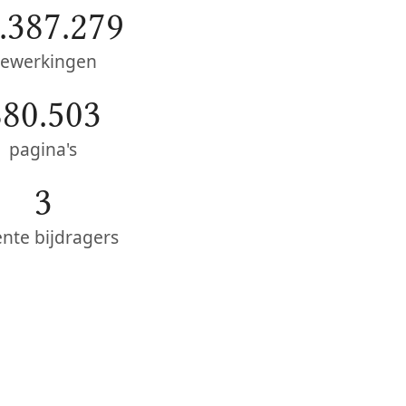
.387.279
ewerkingen
880.503
pagina's
3
ente bijdragers