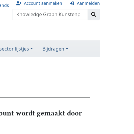
Account aanmaken
Aanmelden
ands
ector lijstjes
Bijdragen
unt wordt gemaakt door