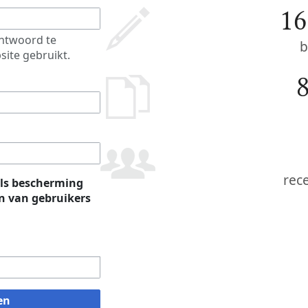
16
htwoord te
b
site gebruikt.
rec
ls bescherming
 van gebruikers
en