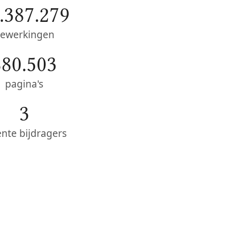
.387.279
ewerkingen
880.503
pagina's
3
ente bijdragers