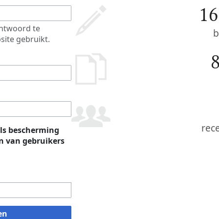
16
htwoord te
b
site gebruikt.
rec
ls bescherming
 van gebruikers
en