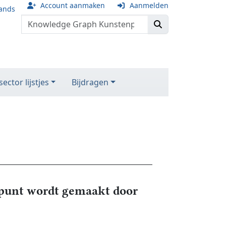
Account aanmaken
Aanmelden
ands
ector lijstjes
Bijdragen
unt wordt gemaakt door