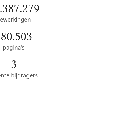
.387.279
ewerkingen
880.503
pagina's
3
ente bijdragers