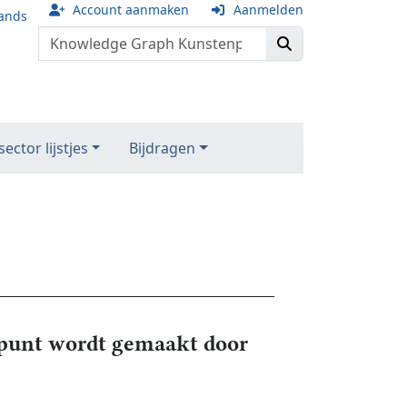
Account aanmaken
Aanmelden
ands
ector lijstjes
Bijdragen
unt wordt gemaakt door