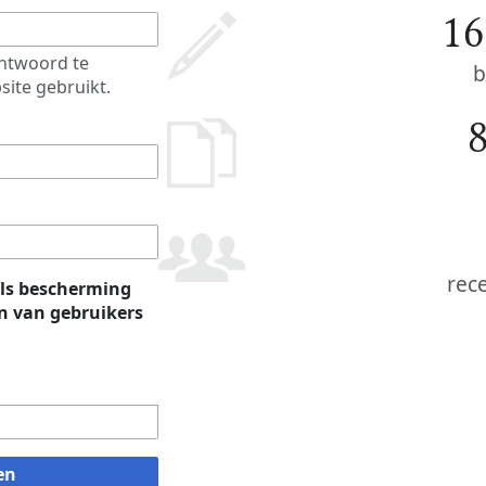
16
htwoord te
b
site gebruikt.
rec
ls bescherming
 van gebruikers
en