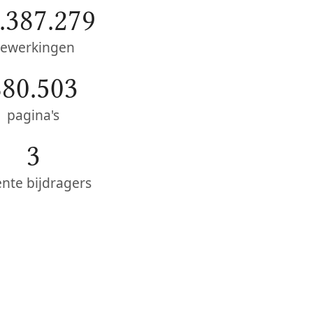
.387.279
ewerkingen
880.503
pagina's
3
ente bijdragers