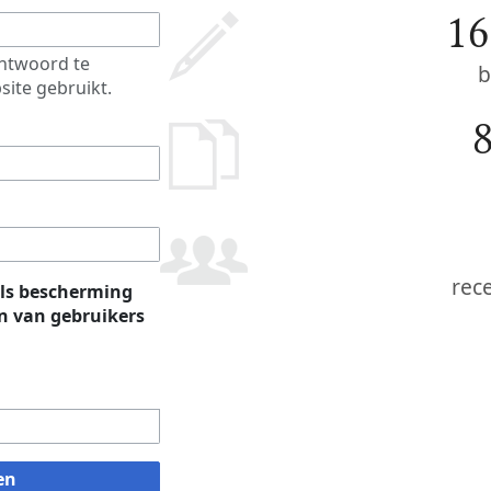
16
htwoord te
b
site gebruikt.
rec
ls bescherming
 van gebruikers
en