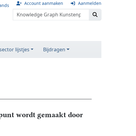
Account aanmaken
Aanmelden
ands
ector lijstjes
Bijdragen
unt wordt gemaakt door