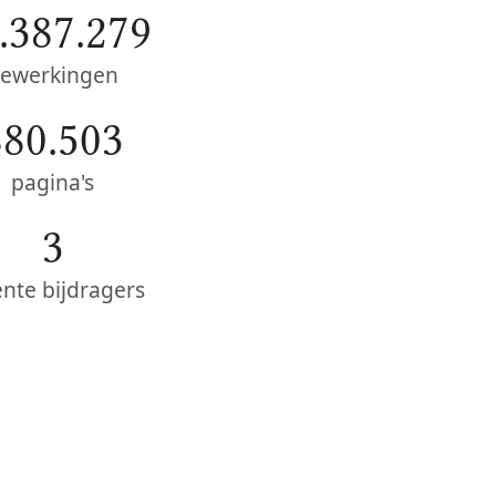
.387.279
ewerkingen
880.503
pagina's
3
ente bijdragers