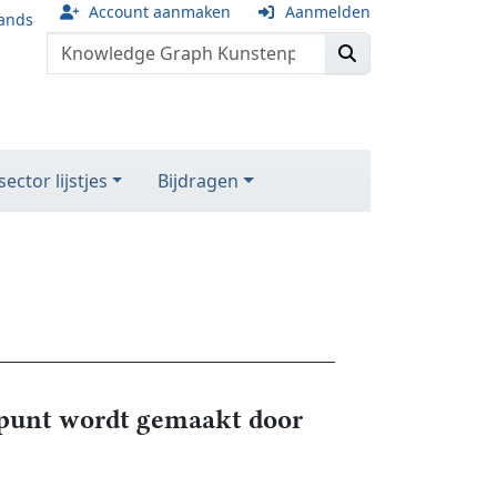
Account aanmaken
Aanmelden
ands
ector lijstjes
Bijdragen
unt wordt gemaakt door