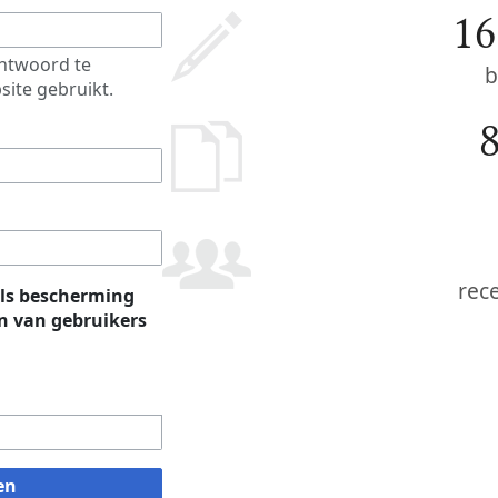
16
htwoord te
b
site gebruikt.
rec
ls bescherming
 van gebruikers
en