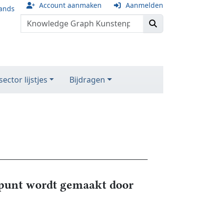
Account aanmaken
Aanmelden
ands
ector lijstjes
Bijdragen
unt wordt gemaakt door