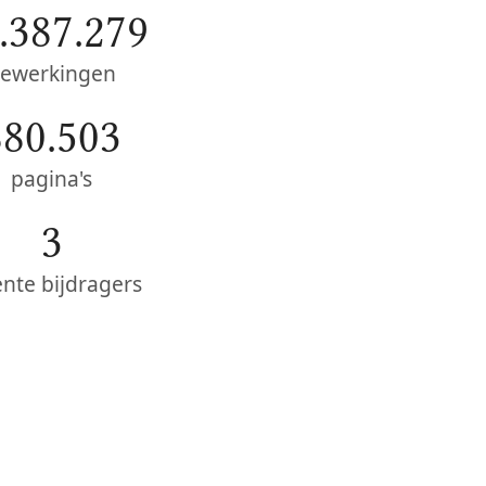
.387.279
ewerkingen
880.503
pagina's
3
ente bijdragers