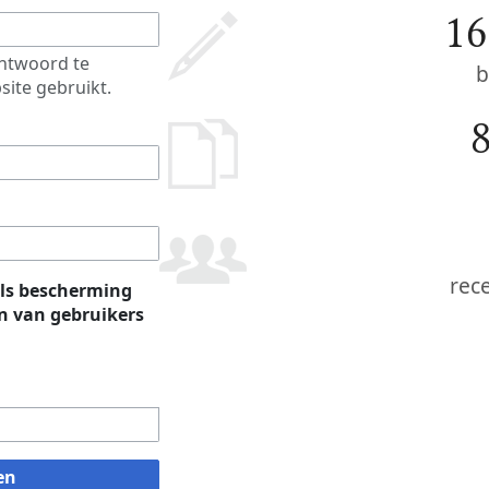
16
htwoord te
b
site gebruikt.
rec
ls bescherming
 van gebruikers
en