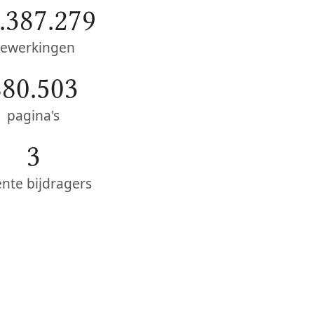
.387.279
ewerkingen
880.503
pagina's
3
ente bijdragers