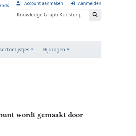
Account aanmaken
Aanmelden
ands
ector lijstjes
Bijdragen
unt wordt gemaakt door