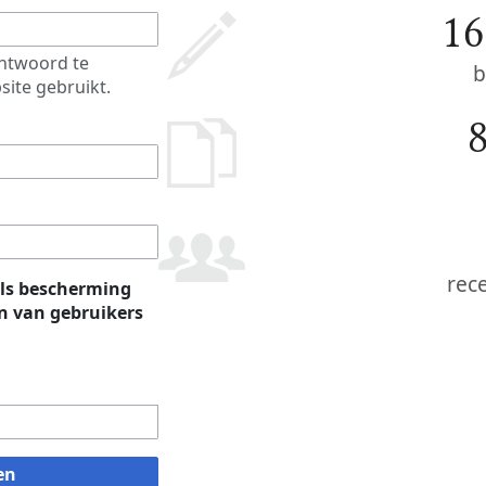
16
htwoord te
b
site gebruikt.
rec
ls bescherming
 van gebruikers
en