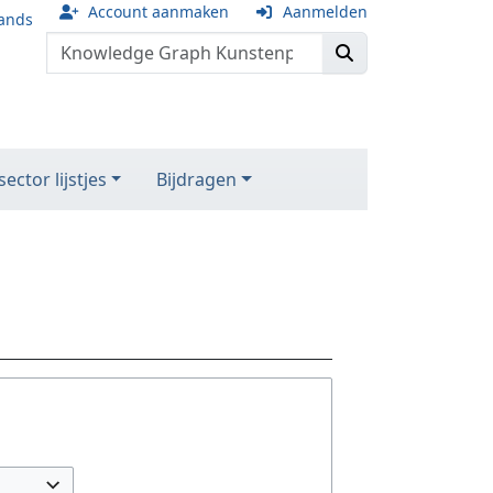
Account aanmaken
Aanmelden
ands
ector lijstjes
Bijdragen