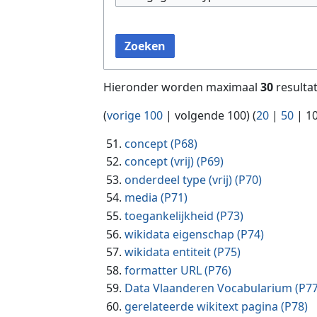
Zoeken
Hieronder worden maximaal
30
resulta
(
vorige 100
|
volgende 100
) (
20
|
50
|
1
concept
(P68)
concept (vrij)
(P69)
onderdeel type (vrij)
(P70)
media
(P71)
toegankelijkheid
(P73)
wikidata eigenschap
(P74)
wikidata entiteit
(P75)
formatter URL
(P76)
Data Vlaanderen Vocabularium
(P77
gerelateerde wikitext pagina
(P78)