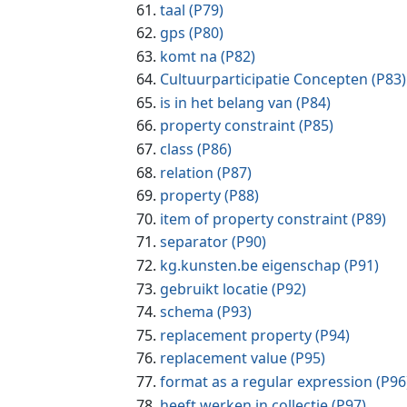
taal
(P79)
gps
(P80)
komt na
(P82)
Cultuurparticipatie Concepten
(P83)
is in het belang van
(P84)
property constraint
(P85)
class
(P86)
relation
(P87)
property
(P88)
item of property constraint
(P89)
separator
(P90)
kg.kunsten.be eigenschap
(P91)
gebruikt locatie
(P92)
schema
(P93)
replacement property
(P94)
replacement value
(P95)
format as a regular expression
(P96
heeft werken in collectie
(P97)