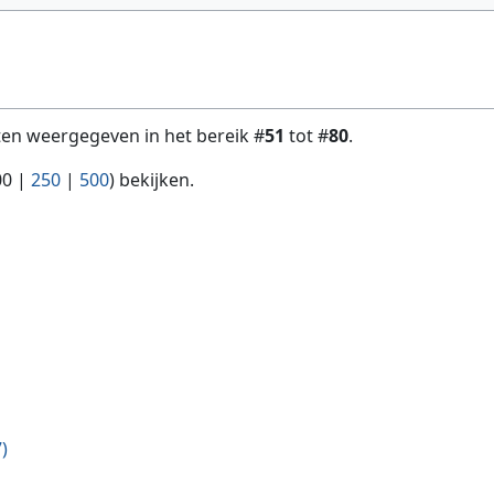
ten weergegeven in het bereik #
51
tot #
80
.
00
|
250
|
500
) bekijken.
)