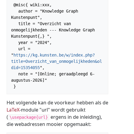
 @misc{ wiki:xxx,

   author = "Knowledge Graph 
Kunstenpunt",

   title = "Overzicht van 
onmogelijkheden --- Knowledge Graph 
Kunstenpunt{,} ",

   year = "2024",

   url = 
"
https://kg.kunsten.be/w/index.php?
title=Overzicht_van_onmogelijkheden&ol
did=15354055
",

   note = "[Online; geraadpleegd 6-
augustus-2026]"

Het volgende kan de voorkeur hebben als de
LaTeX
-module "url" wordt gebruikt
(
ergens in de inleiding),
\usepackage{url}
die webadressen mooier opgemaakt: