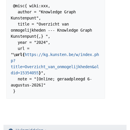
 @misc{ wiki:xxx,

   author = "Knowledge Graph 
Kunstenpunt",

   title = "Overzicht van 
onmogelijkheden --- Knowledge Graph 
Kunstenpunt{,} ",

   year = "2024",

   url = 
"
\url{
https://kg.kunsten.be/w/index.ph
p?
title=Overzicht_van_onmogelijkheden&ol
did=15354055
}
",

   note = "[Online; geraadpleegd 6-
augustus-2026]"
