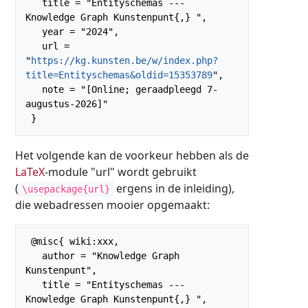
   title = "Entityschemas --- 
Knowledge Graph Kunstenpunt{,} ",

   year = "2024",

   url = 
"
https://kg.kunsten.be/w/index.php?
title=Entityschemas&oldid=15353789
",

   note = "[Online; geraadpleegd 7-
augustus-2026]"

Het volgende kan de voorkeur hebben als de
LaTeX
-module "url" wordt gebruikt
(
ergens in de inleiding),
\usepackage{url}
die webadressen mooier opgemaakt:
 @misc{ wiki:xxx,

   author = "Knowledge Graph 
Kunstenpunt",

   title = "Entityschemas --- 
Knowledge Graph Kunstenpunt{,} ",
