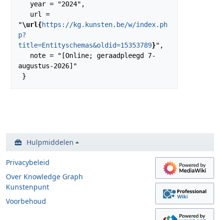
   year = "2024",

   url = 
"
\url{
https://kg.kunsten.be/w/index.ph
p?
title=Entityschemas&oldid=15353789
}
",

   note = "[Online; geraadpleegd 7-
augustus-2026]"

Hulpmiddelen
Privacybeleid
Over Knowledge Graph
Kunstenpunt
Voorbehoud