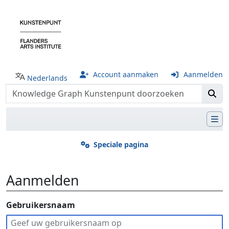
Account aanmaken
Aanmelden
Nederlands
Speciale pagina
Aanmelden
Ga naar:
Gebruikersnaam
navigatie
,
zoeken