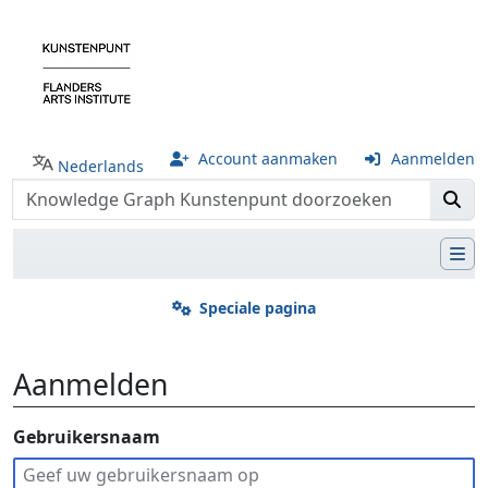
Account aanmaken
Aanmelden
Nederlands
Speciale pagina
Aanmelden
Ga naar:
Gebruikersnaam
navigatie
,
zoeken