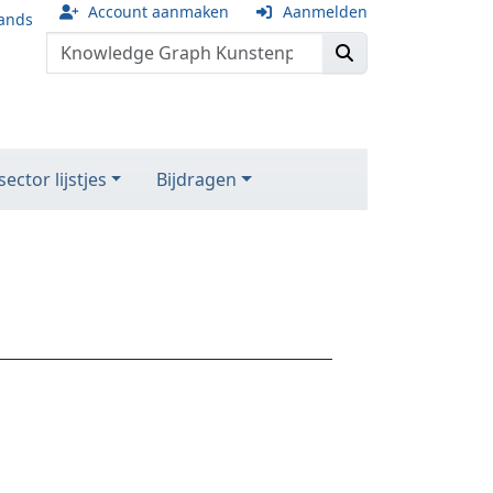
Account aanmaken
Aanmelden
ands
ector lijstjes
Bijdragen