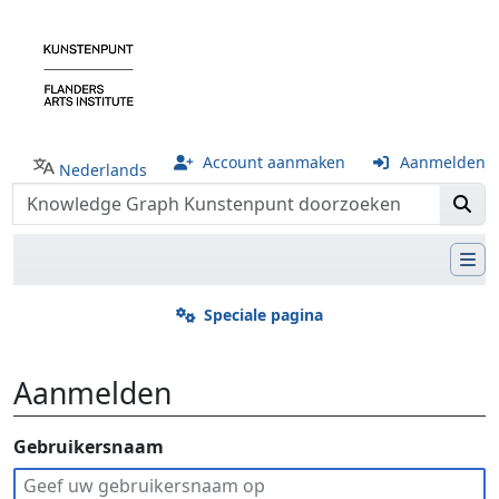
Account aanmaken
Aanmelden
Nederlands
Speciale pagina
Aanmelden
Ga naar:
Gebruikersnaam
navigatie
,
zoeken