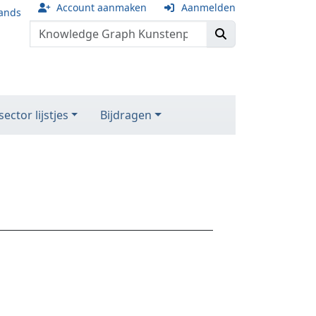
Account aanmaken
Aanmelden
ands
ector lijstjes
Bijdragen