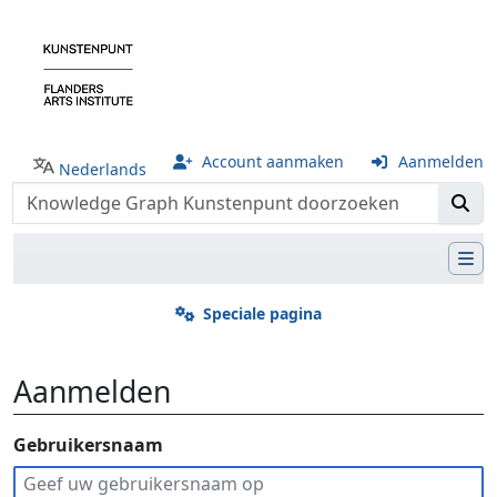
Account aanmaken
Aanmelden
Nederlands
Speciale pagina
Aanmelden
Ga naar:
Gebruikersnaam
navigatie
,
zoeken