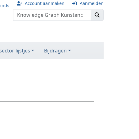
Account aanmaken
Aanmelden
ands
ector lijstjes
Bijdragen