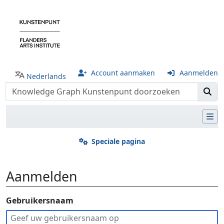
Account aanmaken
Aanmelden
Nederlands
Speciale pagina
Aanmelden
Ga naar:
Gebruikersnaam
navigatie
,
zoeken