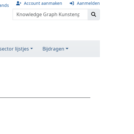
Account aanmaken
Aanmelden
ands
ector lijstjes
Bijdragen