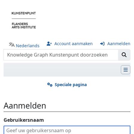
Account aanmaken
Aanmelden
Nederlands
Speciale pagina
Aanmelden
Ga naar:
Gebruikersnaam
navigatie
,
zoeken