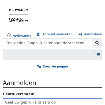
Account aanmaken
Aanmelden
Nederlands
Speciale pagina
Aanmelden
Ga naar:
Gebruikersnaam
navigatie
,
zoeken