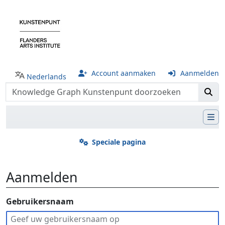
Account aanmaken
Aanmelden
Nederlands
Speciale pagina
Aanmelden
Ga naar:
Gebruikersnaam
navigatie
,
zoeken