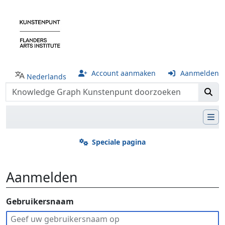
Account aanmaken
Aanmelden
Nederlands
Speciale pagina
Aanmelden
Ga naar:
Gebruikersnaam
navigatie
,
zoeken